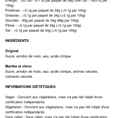
Energie : 120 Cal / 511 Kj par paquet de 34g (354 Cal / 1503 Kj par
100g)
Protéines : <0.1g par paquet de 34g (<0.1g par 100g)
Graisses : <0,1g par paquet de 34g (<0,1g par 100g)
Glucides : 30g par paquet de 34g (88g par 100g)
Fibres : <0,1g par paquet de 34g (<0,1g par 100g)
Sel : <0,1g par paquet de 34g (<0,1g par 100g)
INGRÉDIENTS
Original
Sucre, amidon de maïs, eau, acide citrique
Menthe et citron
Sucre, amidon de maïs, eau, acide citrique, arômes naturels,
colorants naturels
​INFORMATIONS DIÉTÉTIQUES
Vegan - Convient aux végétaliens, mais n'a pas fait l'objet d'une
certification indépendante.
Végétarien - Convient aux végétariens, mais n'a pas fait l'objet d'une
certification indépendante.
Sans céleri - Sans céleri, mais n'a pas fait l'objet d'une certification