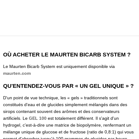
OÙ ACHETER LE MAURTEN BICARB SYSTEM ?
Le Maurten Bicarb System est uniquement disponible via
maurten.com
QU'ENTENDEZ-VOUS PAR « UN GEL UNIQUE » ?
D'un point de vue technique, les « gels » traditionnels sont
constitués d'eau et de glucides simplement mélangés dans des
sirops contenant souvent des arômes et des conservateurs
artificiels. Le
GEL 100
est totalement différent. Il s'agit d'un
hydrogel, c'est-à-dire une matrice de biopolymère, renfermant un
mélange unique de glucose et de fructose (ratio de 0,8:1) qui vous
permet d'absorber jusqu'à 100 grammes de glucides par heure.