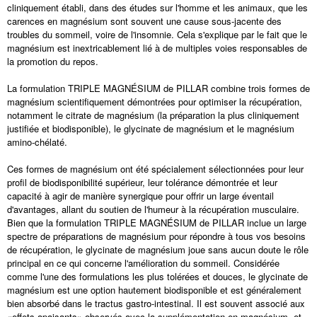
cliniquement établi, dans des études sur l'homme et les animaux, que les
carences en magnésium sont souvent une cause sous-jacente des
troubles du sommeil, voire de l'insomnie. Cela s'explique par le fait que le
magnésium est inextricablement lié à de multiples voies responsables de
la promotion du repos.
La formulation TRIPLE MAGNÉSIUM de PILLAR combine trois formes de
magnésium scientifiquement démontrées pour optimiser la récupération,
notamment le citrate de magnésium (la préparation la plus cliniquement
justifiée et biodisponible), le glycinate de magnésium et le magnésium
amino-chélaté.
Ces formes de magnésium ont été spécialement sélectionnées pour leur
profil de biodisponibilité supérieur, leur tolérance démontrée et leur
capacité à agir de manière synergique pour offrir un large éventail
d'avantages, allant du soutien de l'humeur à la récupération musculaire.
Bien que la formulation TRIPLE MAGNÉSIUM de PILLAR inclue un large
spectre de préparations de magnésium pour répondre à tous vos besoins
de récupération, le glycinate de magnésium joue sans aucun doute le rôle
principal en ce qui concerne l'amélioration du sommeil. Considérée
comme l'une des formulations les plus tolérées et douces, le glycinate de
magnésium est une option hautement biodisponible et est généralement
bien absorbé dans le tractus gastro-intestinal. Il est souvent associé aux
«effets apaisants» observés avec la supplémentation en magnésium, et