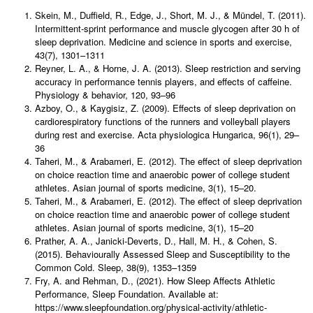
Skein, M., Duffield, R., Edge, J., Short, M. J., & Mündel, T. (2011).
Intermittent-sprint performance and muscle glycogen after 30 h of
sleep deprivation. Medicine and science in sports and exercise,
43(7), 1301–1311
Reyner, L. A., & Horne, J. A. (2013). Sleep restriction and serving
accuracy in performance tennis players, and effects of caffeine.
Physiology & behavior, 120, 93–96
Azboy, O., & Kaygisiz, Z. (2009). Effects of sleep deprivation on
cardiorespiratory functions of the runners and volleyball players
during rest and exercise. Acta physiologica Hungarica, 96(1), 29–
36
Taheri, M., & Arabameri, E. (2012). The effect of sleep deprivation
on choice reaction time and anaerobic power of college student
athletes. Asian journal of sports medicine, 3(1), 15–20.
Taheri, M., & Arabameri, E. (2012). The effect of sleep deprivation
on choice reaction time and anaerobic power of college student
athletes. Asian journal of sports medicine, 3(1), 15–20
Prather, A. A., Janicki-Deverts, D., Hall, M. H., & Cohen, S.
(2015). Behaviourally Assessed Sleep and Susceptibility to the
Common Cold. Sleep, 38(9), 1353–1359
Fry, A. and Rehman, D., (2021). How Sleep Affects Athletic
Performance, Sleep Foundation. Available at:
https://www.sleepfoundation.org/physical-activity/athletic-