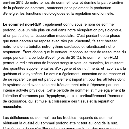
environ 25% de notre temps de sommeil total et domine la partie tardive
de la période de sommeil, soutenant principalement la production
d'énergie, les fonctions neurologiques et la régulation émotionnelle.
Le sommeil non-REM :
également connu sous le nom de sommeil
profond, joue un rôle plus crucial dans notre récupération physiologique,
et en particulier, la récupération musculaire. C'est pendant cette phase
que notre cerveau se repose avec très peu d'activité, faisant baisser
notre tension artérielle, notre rythme cardiaque et ralentissant notre
respiration. Étant donné que le cerveau monopolise tant de ressources du
corps pendant la période d'éveil (près de 20 %), le sommeil non-REM
permet la redistribution de l'apport sanguin vers les muscles, fournissant
des quantités supplémentaires d'oxygène et de nutriments et favorisant la
guérison et la synthèse. Le cœur a également l'occasion de se reposer et
de se réparer, ce qui est particulièrement important pour les athlètes dont
le système cardiovasculaire est fréquemment mis à l'épreuve par une
intense activité physique. Cette période de sommeil stimule également la
libération d'hormones par l'hypophyse, et plus particulièrement l'hormone
de croissance, qui stimule la croissance des tissus et la réparation
musculaire.
Les déficiences du sommeil, ou les troubles fréquents du sommeil,
réduisent la qualité du sommeil profond atteint tout au long de la nuit.
L'expérience de se réveiller embrumé après avoir fait des mouvements