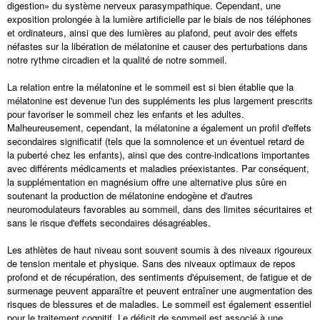
digestion» du système nerveux parasympathique. Cependant, une
exposition prolongée à la lumière artificielle par le biais de nos téléphones
et ordinateurs, ainsi que des lumières au plafond, peut avoir des effets
néfastes sur la libération de mélatonine et causer des perturbations dans
notre rythme circadien et la qualité de notre sommeil.
La relation entre la mélatonine et le sommeil est si bien établie que la
mélatonine est devenue l'un des suppléments les plus largement prescrits
pour favoriser le sommeil chez les enfants et les adultes.
Malheureusement, cependant, la mélatonine a également un profil d'effets
secondaires significatif (tels que la somnolence et un éventuel retard de
la puberté chez les enfants), ainsi que des contre-indications importantes
avec différents médicaments et maladies préexistantes. Par conséquent,
la supplémentation en magnésium offre une alternative plus sûre en
soutenant la production de mélatonine endogène et d'autres
neuromodulateurs favorables au sommeil, dans des limites sécuritaires et
sans le risque d'effets secondaires désagréables.
Les athlètes de haut niveau sont souvent soumis à des niveaux rigoureux
de tension mentale et physique. Sans des niveaux optimaux de repos
profond et de récupération, des sentiments d'épuisement, de fatigue et de
surmenage peuvent apparaître et peuvent entraîner une augmentation des
risques de blessures et de maladies. Le sommeil est également essentiel
pour le traitement cognitif. Le déficit de sommeil est associé à une